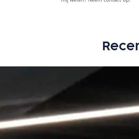
mij weten? Neem contact op.
Recen