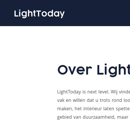
Skip
to
content
Over Ligh
LightToday is next level. Wij vi
vak en willen dat u trots rond lo
maken, het interieur laten spette
gebied van duurzaamheid, maar 